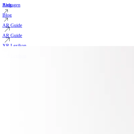
Blog
Anfragen
Blog
AR Guide
AR Guide
XR Lexikon
XR Lexikon