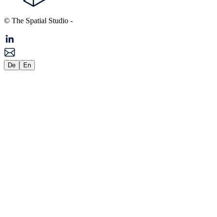
© The Spatial Studio
-
De
En