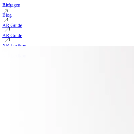
Blog
Anfragen
Blog
AR Guide
AR Guide
XR Lexikon
XR Lexikon