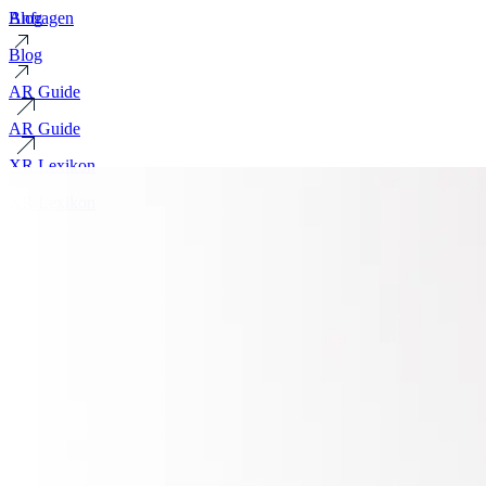
Blog
Anfragen
Blog
AR Guide
AR Guide
XR Lexikon
XR Lexikon