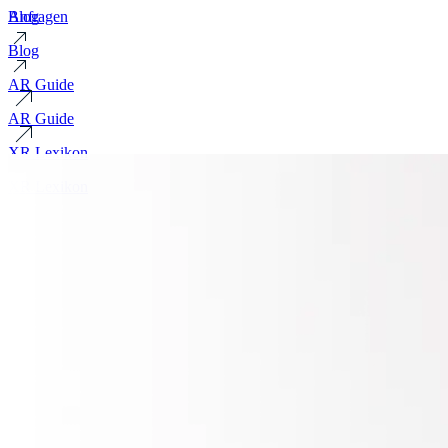
Blog
Anfragen
Blog
AR Guide
AR Guide
XR Lexikon
XR Lexikon