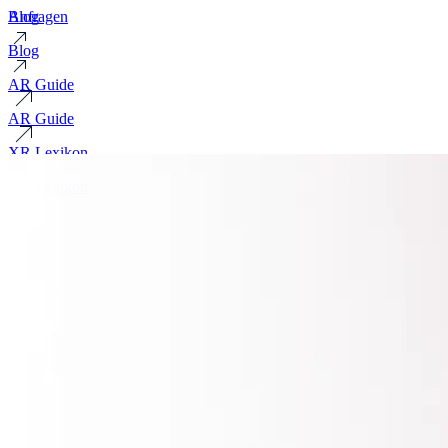
Blog
Anfragen
Blog
AR Guide
AR Guide
XR Lexikon
XR Lexikon