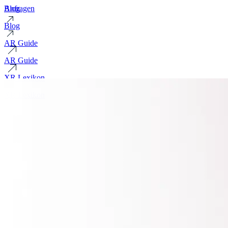
Blog
Anfragen
Blog
AR Guide
AR Guide
XR Lexikon
XR Lexikon