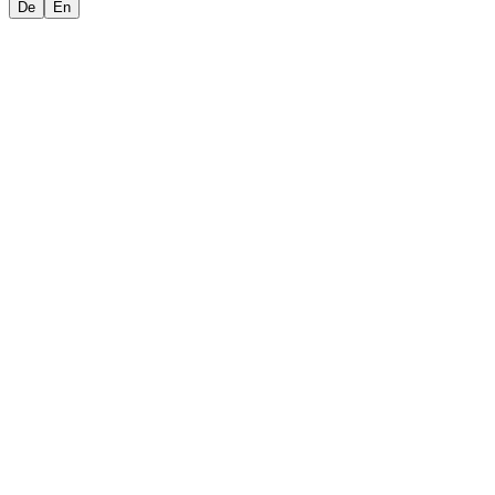
De
En