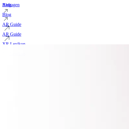
Blog
Anfragen
Blog
AR Guide
AR Guide
XR Lexikon
XR Lexikon