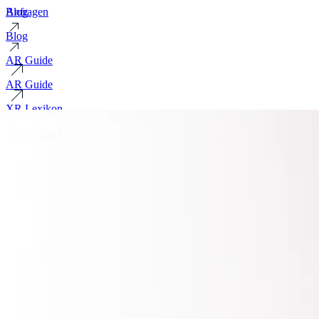
Blog
Anfragen
Blog
AR Guide
AR Guide
XR Lexikon
XR Lexikon