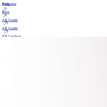
Blog
Anfragen
Blog
AR Guide
AR Guide
XR Lexikon
XR Lexikon