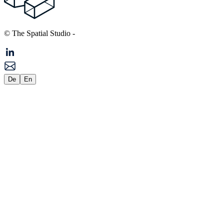
© The Spatial Studio
-
De
En