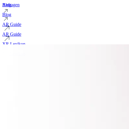
Blog
Anfragen
Blog
AR Guide
AR Guide
XR Lexikon
XR Lexikon