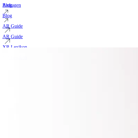
Blog
Anfragen
Blog
AR Guide
AR Guide
XR Lexikon
XR Lexikon