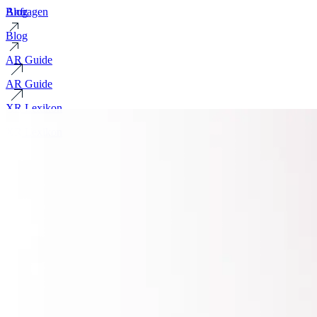
Blog
Anfragen
Blog
AR Guide
AR Guide
XR Lexikon
XR Lexikon