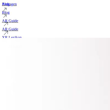
Blog
Anfragen
Blog
AR Guide
AR Guide
XR Lexikon
XR Lexikon