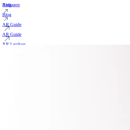
Blog
Anfragen
Blog
AR Guide
AR Guide
XR Lexikon
XR Lexikon