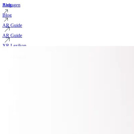
Blog
Anfragen
Blog
AR Guide
AR Guide
XR Lexikon
XR Lexikon