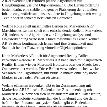
AR-Anwendungen erfordert präzise Algorithmen zur
Umgebungsanalyse und Objekterkennung. Die Herausforderung
besteht darin, eine stabile und genaue Platzierung der virtuellen
Inhalte zu gewährleisten, insbesondere in Umgebungen mit wenig
Textur oder in schlecht beleuchteten Bereichen.
Welche Rolle spielt maschinelles Lernen bei Markerless AR?
Maschinelles Lernen spielt eine entscheidende Rolle in Markerless
AR, indem es die Algorithmen zur Umgebungsanalyse und
Objekterkennung verbessert. Durch maschinelles Lernen können
AR-Systeme kontinuierlich lernen und ihre Genauigkeit und
Stabilität bei der Platzierung virtueller Objekte optimieren.
Kann Markerless AR auch für Augmented Reality Brillen
verwendet werden?
Ja, Markerless AR kann auch mit Augmented-
Reality-Brillen wie der Microsoft HoloLens oder der Magic Leap
One verwendet werden. Diese Brillen verwenden hochentwickelte
Sensoren und Algorithmen, um virtuelle Inhalte ohne physische
Marker in der realen Welt zu platzieren.
Welche ethischen Bedenken gibt es im Zusammenhang mit
Markerless AR?
Ethische Bedenken im Zusammenhang mit
Markerless AR beziehen sich unter anderem auf den Datenschutz,
da die Technologie kontinuierlich die Umgebung und die darin
befindlichen Personen analysiert. Zudem gibt es Bedenken
hinsichtlich der Manipulation der Wahrnehmung und der