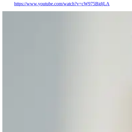
https://www.youtube.com/watch?v=cW975BidjLA