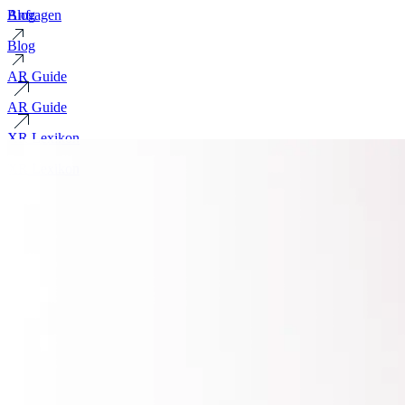
Blog
Anfragen
Blog
AR Guide
AR Guide
XR Lexikon
XR Lexikon