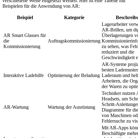
verschiedene Weise eingesetzt werden. Hier ist eine Tabelle mit
Beispielen für die Anwendung von AR:
Beispiel
Kategorie
Beschreib
Lagerarbeiter ver
AR-Brillen, um dig
AR Smart Glasses für
Überlagerungen v
die
Auftragskommissionierung
Kommissionierinf
Kommissionierung
zu sehen, was Feh
reduziert und die
Geschwindigkeit e
AR-Systeme projiz
besten Lademuster
Interaktive Ladehilfe
Optimierung der Beladung
Laderaum und hel
Arbeitern, die Org
der Waren zu opti
Techniker nutzen
Headsets, um Schri
Schritt-Anleitung
AR-Wartung
Wartung der Ausrüstung
Diagramme für di
von Maschinen ode
Fehlersuche zu vis
Mit AR-Apps kön
Beschäftigte mehre