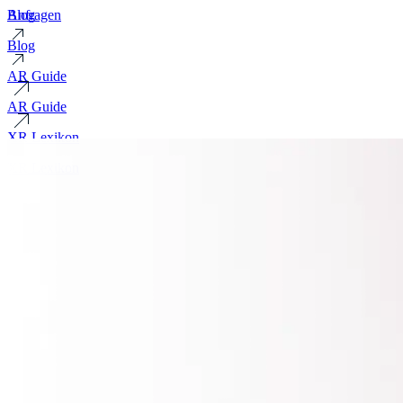
Blog
Anfragen
Blog
AR Guide
AR Guide
XR Lexikon
XR Lexikon