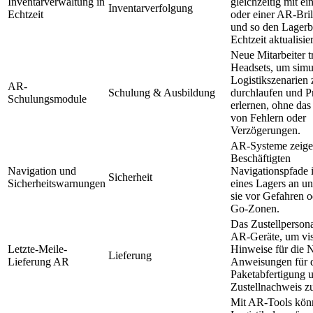
Inventarverwaltung in
gleichzeitig mit e
Inventarverfolgung
Echtzeit
oder einer AR-Bri
und so den Lagerb
Echtzeit aktualisie
Neue Mitarbeiter 
Headsets, um simul
Logistikszenarien 
AR-
Schulung & Ausbildung
durchlaufen und P
Schulungsmodule
erlernen, ohne das
von Fehlern oder
Verzögerungen.
AR-Systeme zeige
Beschäftigten
Navigation und
Navigationspfade 
Sicherheit
Sicherheitswarnungen
eines Lagers an u
sie vor Gefahren 
Go-Zonen.
Das Zustellpersona
AR-Geräte, um vis
Letzte-Meile-
Hinweise für die N
Lieferung
Lieferung AR
Anweisungen für 
Paketabfertigung 
Zustellnachweis zu
Mit AR-Tools kön