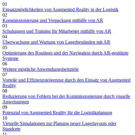
01
Einsatzmöglichkeiten von Augmented Reality in der Logistik
02
Kommissionierung und Verpackung mithilfe von AR
03
Schulungen und Training für Mitarbeiter mithilfe von AR
04
Überwachung und Wartung von Lagerbeständen mit AR
05
Optimierung des Routings und der Navigation durch AR-gestützte
Systeme
06
Weitere mögliche Anwendungsbeispiele
07
Vorteile und Effizienzsteigerung durch den Einsatz von Augmented
Reality
08
Reduzierung von Fehlern bei der Kommissionierung durch visuelle
Anweisungen
09
Potenzial von Augmented Reality für die Logistikplanung
10
Virtuelle Simulationen zur Planung neuer Lagerlayouts oder
Standorte
11