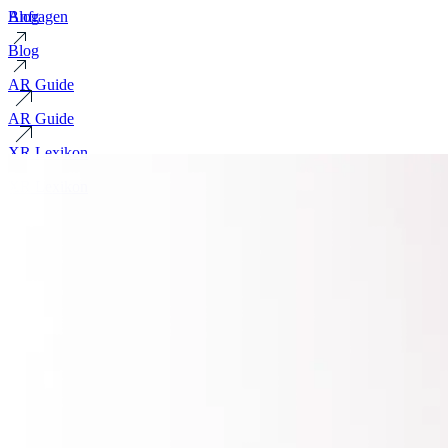
Blog
Anfragen
Blog
AR Guide
AR Guide
XR Lexikon
XR Lexikon