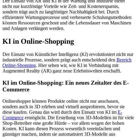
Der Einsatz von AR und KI in der Wartung und Industrie bietet
nicht nur kurzfristige Vorteile wie Zeit- und Kostenersparnis,
sondern trägt auch zu langfristiger Nachhaltigkeit bei. Durch
effizientere Wartungsprozesse und verbesserte Schulungsmethoden
können Ressourcen geschont und die Lebensdauer von Maschinen
und Anlagen verlängert werden.
KI in Online-Shopping
Der Einsatz von Künstlicher Intelligenz (KI) revolutioniert nicht nur
industrielle Prozesse, sondern prägt auch entscheidend den
Bereich
Online-Shopping
. Hier sehen wir, wie KI in Verbindung mit
Augmented Reality (AR) ganz neue Erlebniswelten erschafft.
KI im Online-Shopping: Ein neues Zeitalter des E-
Commerce
Onlineshopper können Produkte online nicht nur anschauen,
sondern auch in 3D erleben und virtuell ausprobieren, bevor sie
diese kaufen. Genau das wird durch den Einsatz von KI im
E-
Commerce
ermöglicht. Die Erstellung von 3D-Modellen ist für viele
Shop-Betreiber eine große Hürde – vor allem wegen der hohen
Kosten. KI kann diesen Prozess wesentlich vereinfachen und
günstiger machen, indem sie automatisiert 3D-Modelle aus