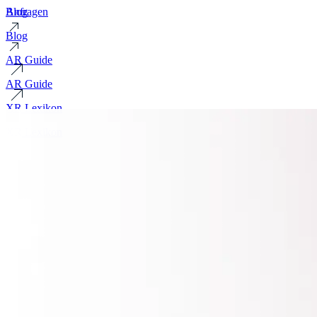
Blog
Anfragen
Blog
AR Guide
AR Guide
XR Lexikon
XR Lexikon