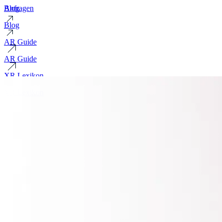
Blog
Anfragen
Blog
AR Guide
AR Guide
XR Lexikon
XR Lexikon