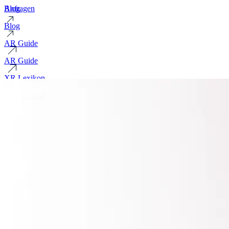
Blog
Anfragen
Blog
AR Guide
AR Guide
XR Lexikon
XR Lexikon