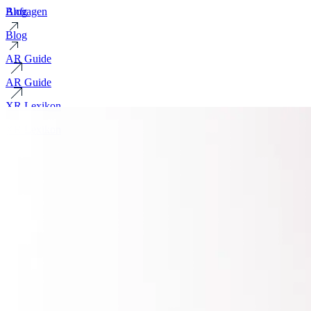
Blog
Anfragen
Blog
AR Guide
AR Guide
XR Lexikon
XR Lexikon