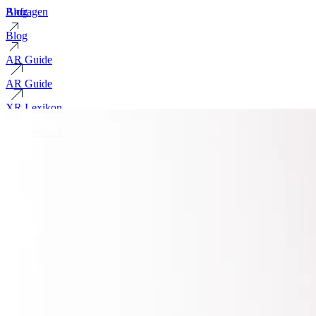
Blog
Anfragen
Blog
AR Guide
AR Guide
XR Lexikon
XR Lexikon