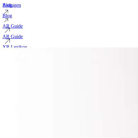
Blog
Anfragen
Blog
AR Guide
AR Guide
XR Lexikon
XR Lexikon