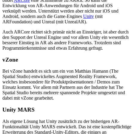
bildet
ARCore
eine Schnittstelle zu ARKit. So kann die
Entwicklung von AR-Anwendungen für Android und iOS
verknüpft werden. Unterstützt werden aber nicht nur iOS und
Android, sondern auch die Game-Engines
Unity
(mit
ARFoundation) und Unreal (mit UnrealAR).
Auch ARCore richtet sich primär nicht an Einsteiger, ist aber durch
den Support der Unreal Engine und vor allem Unity ein wesentlich
besserer Einstieg in AR als andere Frameworks. Trotzdem sind
Programmierkenntnisse und etwas Erfahrung gefragt.
vZone
Bei vZone handelt es sich um ein von Matthias Hamann (The
Spatial Studio) entwickeltes Augmented Reality Framework,
welches insbesondere für Produktpräsentationen / Demos zum
Einsatz kommt. Vor allem mit Partnern aus der Industrie hat The
Spatial Studio bereits mehrere spannende Projekte umgesetzt und
dabei mit vZone gearbeitet.
Unity MARS
Als eigene Lösung hat Unity zusätzlich zu der bisherigen AR-
Funktionalität Unity MARS entwickelt. Das ist eine kostenpflichtige
Erweiterung des Standard-Unity-Editors, die einiges an