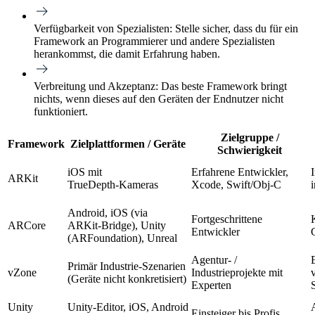
Verfügbarkeit von Spezialisten:
Stelle sicher, dass du für ein
Framework an Programmierer und andere Spezialisten
herankommst, die damit Erfahrung haben.
Verbreitung und Akzeptanz:
Das beste Framework bringt
nichts, wenn dieses auf den Geräten der Endnutzer nicht
funktioniert.
Zielgruppe /
Framework
Zielplattformen / Geräte
Schwierigkeit
iOS mit
Erfahrene Entwickler,
ARKit
TrueDepth‑Kameras
Xcode, Swift/Obj‑C
i
Android, iOS (via
Fortgeschrittene
ARCore
ARKit‑Bridge), Unity
Entwickler
(ARFoundation), Unreal
Agentur‑ /
Primär Industrie‑Szenarien
vZone
Industrieprojekte mit
(Geräte nicht konkretisiert)
Experten
Unity
Unity‑Editor, iOS, Android
Einsteiger bis Profis