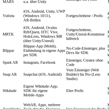
MARS
u.a. über Unity
iOS, Android, Unity, UWP
Vuforia
(Windows 10/11),
Fortgeschrittene / Profis
AR‑Brillen
iOS, Android, Oculus
Fortgeschrittene,
Rift/Quest, HTC Vive,
MRTK
Unity/Unreal‑Kenntnisse
HoloLens, Windows MR
hilfreich
(über Unity/Unreal)
Blippar‑App (Mobil),
No‑Code‑Einsteiger, plus
Blippar
Einbindung in eigene Apps
Devs für SDK
per SDK
Einsteiger, Creator ohne
Spark AR
Instagram, Facebook
Code
Vom Einsteiger (Web
Snap AR
Snapchat (iOS, Android)
Builder) bis Pro (Lens
Studio)
Eigene Wikitude‑App,
Wikitude
SDK für eigene
Eher Profis
Mobile‑Apps
WebAR, Apps, mehrere