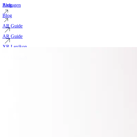
Blog
Anfragen
Blog
AR Guide
AR Guide
XR Lexikon
XR Lexikon