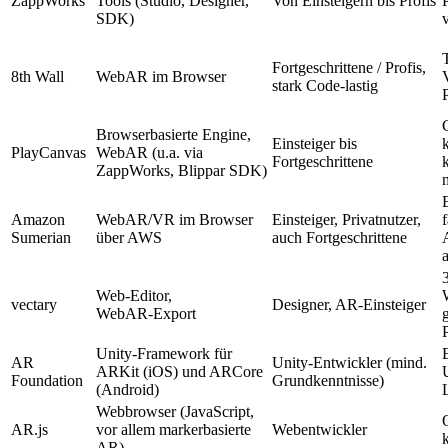
ZappWorks
Tools (Studio, Designer,
Von Einsteigern bis Profis
SDK)
Fortgeschrittene / Profis,
8th Wall
WebAR im Browser
stark Code‑lastig
Browserbasierte Engine,
Einsteiger bis
PlayCanvas
WebAR (u.a. via
Fortgeschrittene
ZappWorks, Blippar SDK)
Amazon
WebAR/VR im Browser
Einsteiger, Privatnutzer,
f
Sumerian
über AWS
auch Fortgeschrittene
Web‑Editor,
vectary
Designer, AR‑Einsteiger
WebAR‑Export
Unity‑Framework für
AR
Unity‑Entwickler (mind.
ARKit (iOS) und ARCore
Foundation
Grundkenntnisse)
(Android)
Webbrowser (JavaScript,
AR.js
vor allem markerbasierte
Webentwickler
AR)