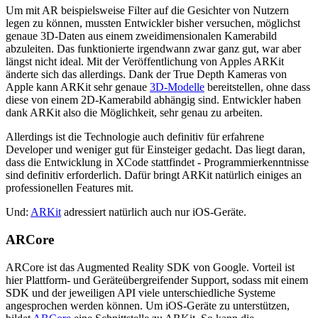
Um mit AR beispielsweise Filter auf die Gesichter von Nutzern
legen zu können, mussten Entwickler bisher versuchen, möglichst
genaue 3D-Daten aus einem zweidimensionalen Kamerabild
abzuleiten. Das funktionierte irgendwann zwar ganz gut, war aber
längst nicht ideal. Mit der Veröffentlichung von Apples ARKit
änderte sich das allerdings. Dank der True Depth Kameras von
Apple kann ARKit sehr genaue
3D-Modelle
bereitstellen, ohne dass
diese von einem 2D-Kamerabild abhängig sind. Entwickler haben
dank ARKit also die Möglichkeit, sehr genau zu arbeiten.
Allerdings ist die Technologie auch definitiv für erfahrene
Developer und weniger gut für Einsteiger gedacht. Das liegt daran,
dass die Entwicklung in XCode stattfindet - Programmierkenntnisse
sind definitiv erforderlich. Dafür bringt ARKit natürlich einiges an
professionellen Features mit.
Und:
ARKit
adressiert natürlich auch nur iOS-Geräte.
ARCore
ARCore ist das Augmented Reality SDK von Google. Vorteil ist
hier Plattform- und Geräteübergreifender Support, sodass mit einem
SDK und der jeweiligen API viele unterschiedliche Systeme
angesprochen werden können. Um iOS-Geräte zu unterstützen,