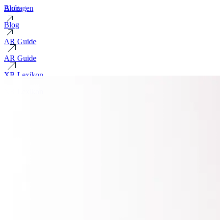
Blog
Anfragen
Blog
AR Guide
AR Guide
XR Lexikon
XR Lexikon