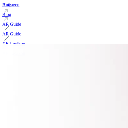
Blog
Anfragen
Blog
AR Guide
AR Guide
XR Lexikon
XR Lexikon