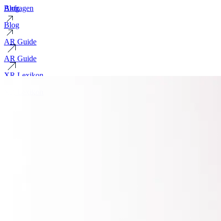
Blog
Anfragen
Blog
AR Guide
AR Guide
XR Lexikon
XR Lexikon