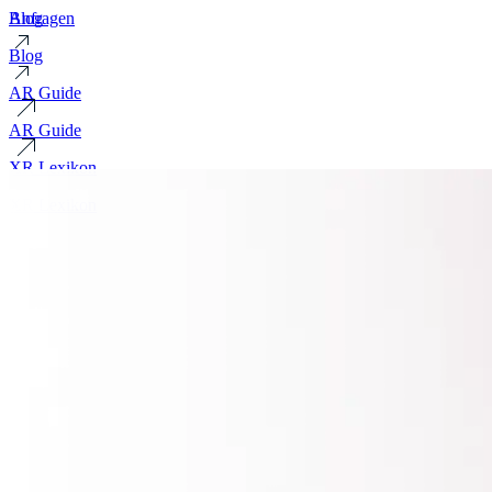
Blog
Anfragen
Blog
AR Guide
AR Guide
XR Lexikon
XR Lexikon